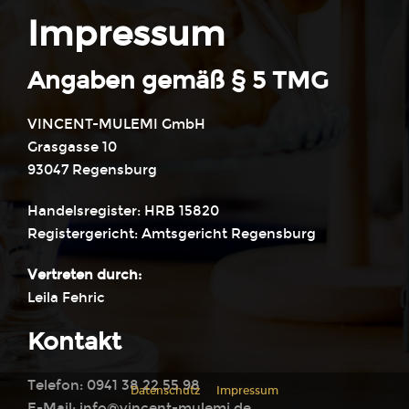
Impressum
Angaben gemäß § 5 TMG
VINCENT-MULEMI GmbH
Grasgasse 10
93047 Regensburg
Handelsregister: HRB 15820
Registergericht: Amtsgericht Regensburg
Vertreten durch:
Leila Fehric
Kontakt
Telefon: 0941 38 22 55 98
Datenschutz
Impressum
E-Mail: info@vincent-mulemi.de